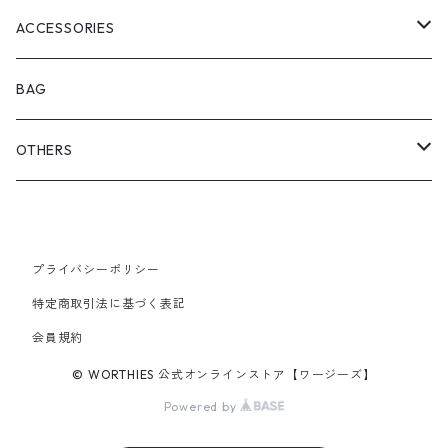
POLO SHIRTS
CAP
ACCESSORIES
L/S T-SHIRTS
CASQUETTE
RING
BAG
TANK TOP
iPhone CASE
OTHERS
HOODIE
PENDANT TOP
POSTER
PIERCE
SOX
プライバシーポリシー
特定商取引法に基づく表記
SUSPENDERS
EYE WEAR
会員規約
© WORTHIES 公式オンラインストア【ワージーズ】
KEY HOLDER
Powered by