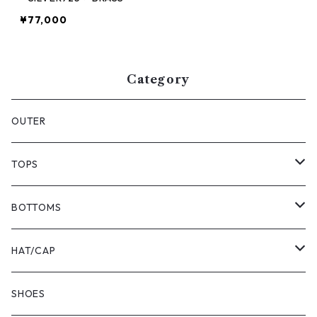
¥77,000
Category
OUTER
TOPS
T-SHIRTS
BOTTOMS
SWEAT
SHORTS
HAT/CAP
SHIRTS
PANTS
HAT
SHOES