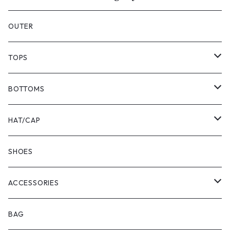
OUTER
TOPS
T-SHIRTS
BOTTOMS
SWEAT
SHORTS
HAT/CAP
SHIRTS
PANTS
HAT
SHOES
POLO SHIRTS
CAP
ACCESSORIES
L/S T-SHIRTS
CASQUETTE
RING
BAG